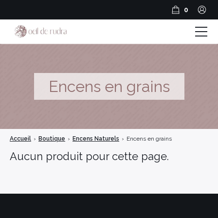
0
Boutique
Coffrets & Cadeaux
Encens en grains
Guide Rudraksha
Spiritualité et Outils spirituels
Accueil
›
Boutique
›
Encens Naturels
›
Encens en grains
BLOG
Aucun produit pour cette page.
Encens en résine
Encens Bâtonnets
Encens en cônes