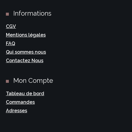
Encens herbes séchées
×
Informations
Bois sacré
CGV
Mentions légales
FAQ
Qui sommes nous
Contactez Nous
Mon Compte
Tableau de bord
Commandes
Adresses