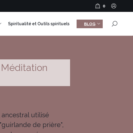
0
×
Spiritualité et Outils spirituels
BLOG
 Méditation
ancestral utilisé
"guirlande de prière",