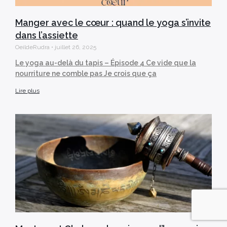
Manger avec le cœur : quand le yoga s’invite
dans l’assiette
OeildeRudra
juillet 26, 2025
Le yoga au-delà du tapis – Épisode 4 Ce vide que la
nourriture ne comble pas Je crois que ça
Lire plus