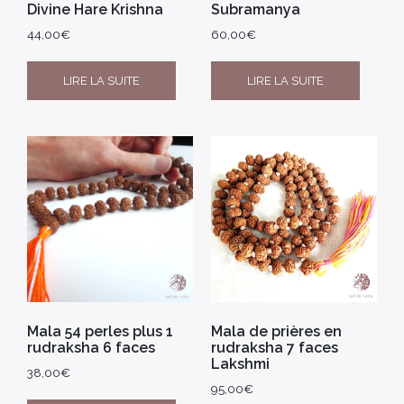
Divine Hare Krishna
Subramanya
44,00
€
60,00
€
LIRE LA SUITE
LIRE LA SUITE
Mala 54 perles plus 1
Mala de prières en
rudraksha 6 faces
rudraksha 7 faces
Lakshmi
38,00
€
95,00
€