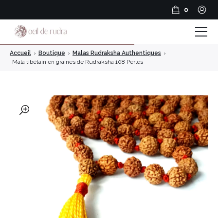
0
Accueil
›
Boutique
›
Malas Rudraksha Authentiques
›
Boutique
Mala tibétain en graines de Rudraksha 108 Perles
Coffrets & Cadeaux
Guide Rudraksha
🔍
Spiritualité et Outils spirituels
BLOG
Encens en résine
Encens Bâtonnets
Encens en cônes