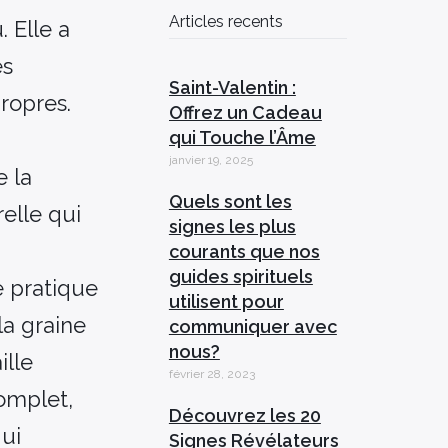
Articles recents
 Elle a
es
Saint-Valentin :
propres.
Offrez un Cadeau
qui Touche l’Âme
janvier 19, 2025
e la
Quels sont les
relle qui
signes les plus
courants que nos
guides spirituels
e pratique
utilisent pour
la graine
communiquer avec
nous?
ille
février 28, 2023
complet,
Découvrez les 20
ui
Signes Révélateurs