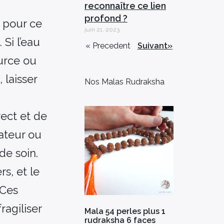
reconnaître ce lien
profond ?
t pour ce
juin 21, 2023
 Si l’eau
« Precedent
Suivant»
ource ou
 laisser
Nos Malas Rudraksha
rect et de
iateur ou
de soin.
s, et le
 Ces
ragiliser
Mala 54 perles plus 1
rudraksha 6 faces