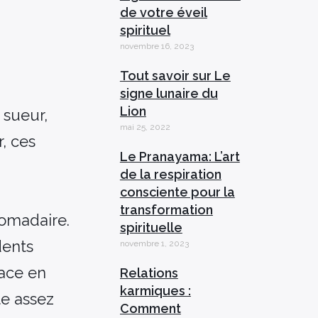
de votre éveil
spirituel
novembre 16, 2023
Tout savoir sur Le
signe lunaire du
Lion
 sueur,
mai 25, 2022
r, ces
Le Pranayama: L’art
de la respiration
consciente pour la
transformation
domadaire.
spirituelle
dents
novembre 1, 2023
face en
Relations
karmiques :
te assez
Comment