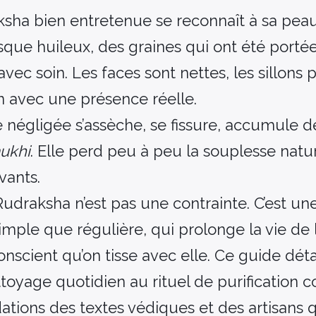
sha bien entretenue se reconnaît à sa peau.
sque huileux, des graines qui ont été porté
ec soin. Les faces sont nettes, les sillons 
in avec une présence réelle.
ne négligée s’assèche, se fissure, accumule d
ukhi
. Elle perd peu à peu la souplesse natu
vants.
udraksha n’est pas une contrainte. C’est un
simple que régulière, qui prolonge la vie de 
conscient qu’on tisse avec elle. Ce guide déta
oyage quotidien au rituel de purification 
tions des textes védiques et des artisans q