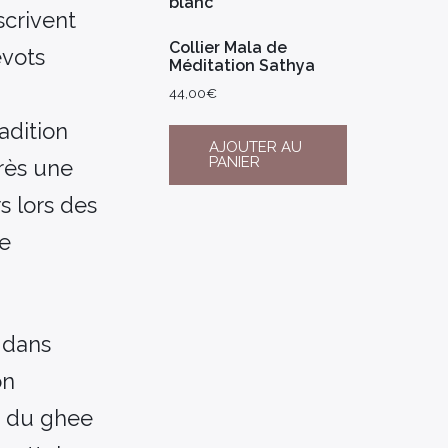
scrivent
Collier Mala de
évots
Méditation Sathya
44,00
€
adition
AJOUTER AU
PANIER
près une
s lors des
de
é dans
on
s du ghee