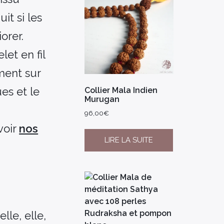
it si les
iorer.
et en fil
ment sur
es et le
Collier Mala Indien
Murugan
96,00
€
voir
nos
LIRE LA SUITE
lle, elle,