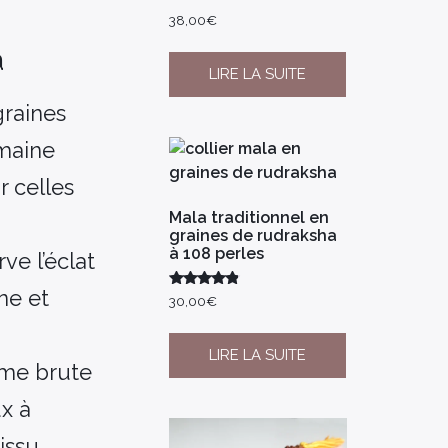
38,00
€
a
LIRE LA SUITE
graines
maine
r celles
Mala traditionnel en
graines de rudraksha
à 108 perles
ve l’éclat
ne et
Note
30,00
€
4.67
sur 5
LIRE LA SUITE
ame brute
ux à
issu