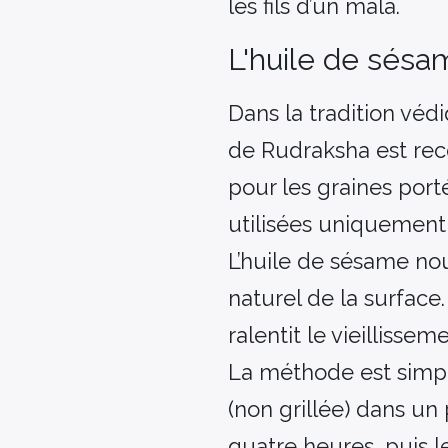
les fils d’un mala.
L'huile de sésa
Dans la tradition védi
de Rudraksha est re
pour les graines port
utilisées uniquement
L’huile de sésame nour
naturel de la surface
ralentit le vieillisseme
La méthode est simpl
(non grillée) dans un
quatre heures, puis l