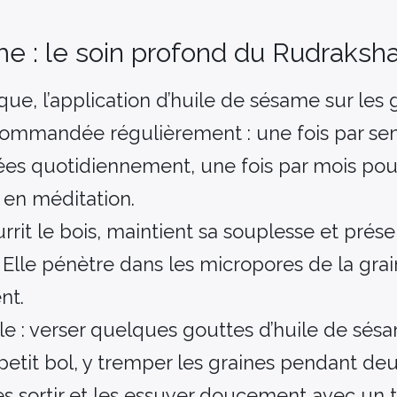
me : le soin profond du Rudraksh
que, l’application d’huile de sésame sur les 
commandée régulièrement : une fois par se
ées quotidiennement, une fois par mois pou
 en méditation.
rit le bois, maintient sa souplesse et préser
. Elle pénètre dans les micropores de la grai
nt.
e : verser quelques gouttes d’huile de sés
 petit bol, y tremper les graines pendant de
es sortir et les essuyer doucement avec un t