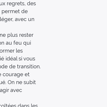
ux regrets, des
le permet de
 léger, avec un
 ne plus rester
on au feu qui
former les
ié idéal si vous
de de transition.
de courage et
ué. On ne subit
agir avec
coltées dans les