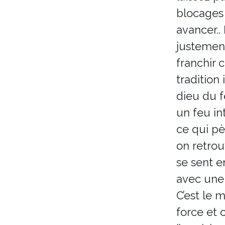
blocages
Bois sacré
avancer..
justement
franchir c
tradition 
dieu du f
un feu in
ce qui pè
on retrou
se sent e
avec une 
C’est le 
force et 