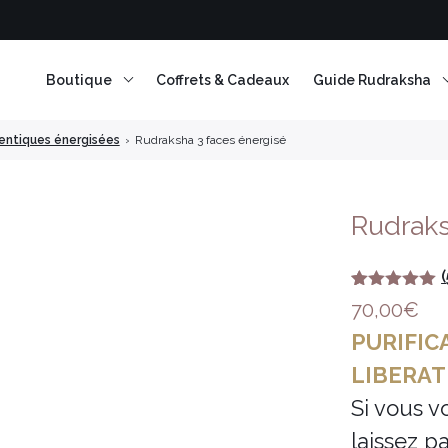
Boutique
Coffrets & Cadeaux
Guide Rudraksha
entiques énergisées
›
Rudraksha 3 faces énergisé
Rudraks
(
Noté
4
5.00
70,00
€
sur 5
basé sur
PURIFIC
Encens en résine
notations
client
LIBERAT
Encens Bâtonnets
Si vous v
Encens en cônes
laissez p
Encens herbes séchées