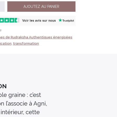
AJOUTEZ AU PANIER
F
nes de Rudraksha Authentiques énergisées
fication
,
transformation
ION
e graine : c’est
 l’associe à Agni,
intérieur, cette