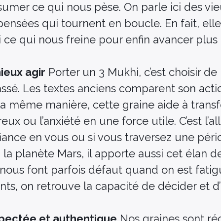
sumer ce qui nous pèse. On parle ici des vie
ensées qui tournent en boucle. En fait, el
oi ce qui nous freine pour enfin avancer plus
ieux agir
Porter un 3 Mukhi, c’est choisir de
ssé. Les textes anciens comparent son acti
e la même manière, cette graine aide à trans
x ou l’anxiété en une force utile. C’est l’all
nce en vous ou si vous traversez une pério
 la planète Mars, il apporte aussi cet élan 
 nous font parfois défaut quand on est fatig
ts, on retrouve la capacité de décider et d’
spectée et authentique
Nos graines sont ré