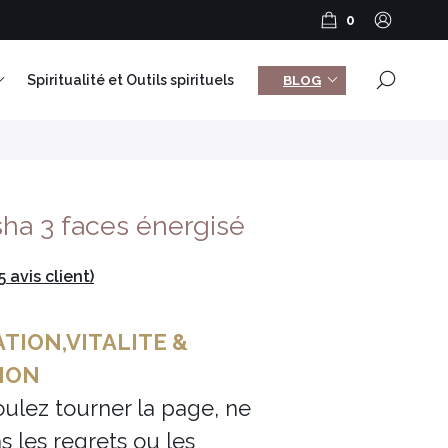
0
×
Spiritualité et Outils spirituels
BLOG
ha 3 faces énergisé
5
avis client)
ATION,VITALITE &
ION
oulez tourner la page, ne
as les regrets ou les