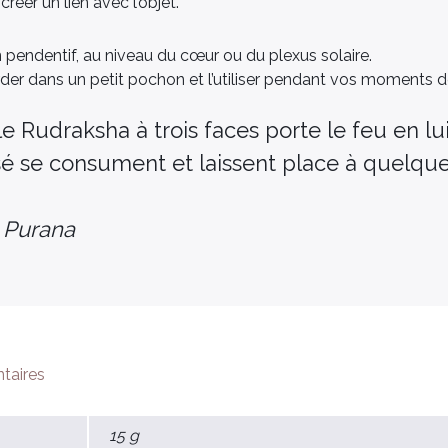
créer un lien avec l’objet.
 pendentif, au niveau du cœur ou du plexus solaire.
der dans un petit pochon et l’utiliser pendant vos moments 
le Rudraksha à trois faces porte le feu en lui
é se consument et laissent place à quelqu
 Purana
taires
15 g