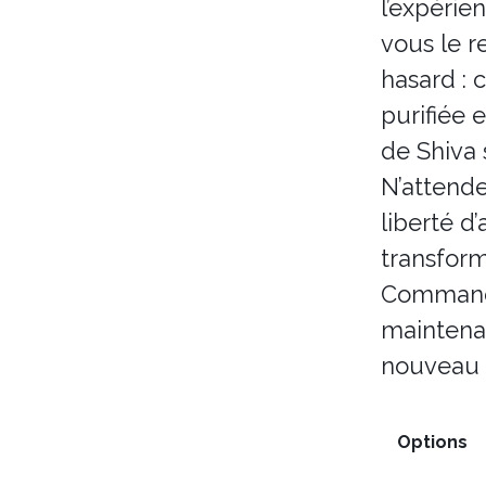
l’expérie
vous le r
hasard : 
purifiée 
de Shiva s
N’attende
liberté d’
transfor
Commande
maintena
nouveau 
Options