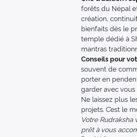
forêts du Népal e
création, continui
bienfaits dès le 
temple dédié à Sh
mantras traditionn
Conseils pour vo
souvent de comme
porter en pendent
garder avec vous
Ne laissez plus le
projets. C’est le 
Votre Rudraksha vo
prêt à vous acco