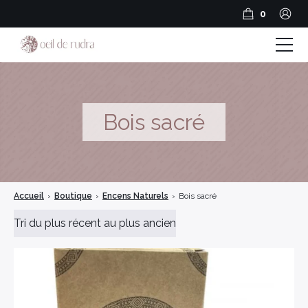
0
Boutique
Coffrets & Cadeaux
Bois sacré
Guide Rudraksha
Spiritualité et Outils spirituels
Accueil
›
Boutique
›
Encens Naturels
›
Bois sacré
BLOG
Encens en résine
Encens Bâtonnets
Encens en cônes