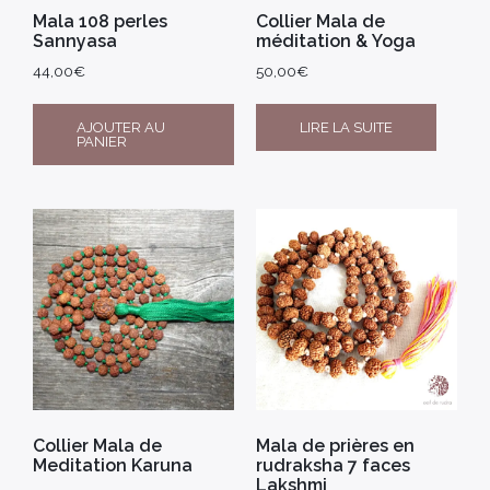
Mala 108 perles
Collier Mala de
Sannyasa
méditation & Yoga
44,00
€
50,00
€
AJOUTER AU
LIRE LA SUITE
PANIER
Collier Mala de
Mala de prières en
Meditation Karuna
rudraksha 7 faces
Lakshmi