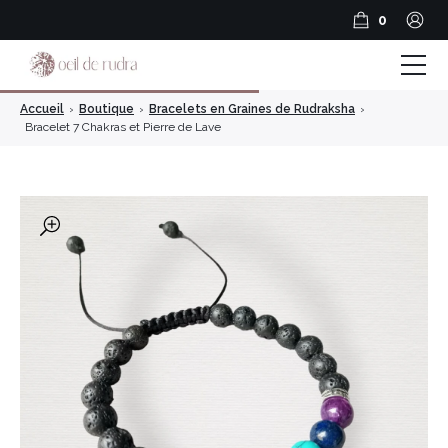
0
Accueil
›
Boutique
›
Bracelets en Graines de Rudraksha
›
Boutique
Bracelet 7 Chakras et Pierre de Lave
Coffrets & Cadeaux
Guide Rudraksha
🔍
Spiritualité et Outils spirituels
BLOG
Encens en résine
Encens Bâtonnets
Encens en cônes