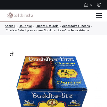
0
Accueil
›
Boutique
›
Encens Naturels
›
Accessoires Encens
›
Boutique
Charbon Ardent pour encens Bouddha Lite – Qualité supérieure
Coffrets & Cadeaux
Guide Rudraksha
🔍
Spiritualité et Outils spirituels
BLOG
Encens en résine
Encens Bâtonnets
Encens en cônes