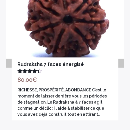
Encens herbes séchées
Bois sacré
Rudraksha 7 faces énergisé
Note
4.33
80,00
€
×
sur 5
RICHESSE, PROSPÉRITÉ, ABONDANCE C’est le
moment de laisser derrière vous les périodes
de stagnation. Le Rudraksha à 7 faces agit
comme un déclic : il aide à stabiliser ce que
vous avez déjà construit tout en attirant…