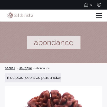
0
Boutique
Coffrets & Cadeaux
abondance
Guide Rudraksha
Spiritualité et Outils spirituels
Accueil
›
Boutique
›
abondance
BLOG
Encens en résine
Encens Bâtonnets
Encens en cônes