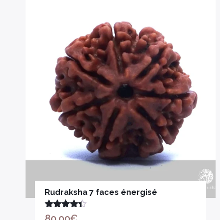
Rudraksha 7 faces énergisé
Note
4.33
80,00
€