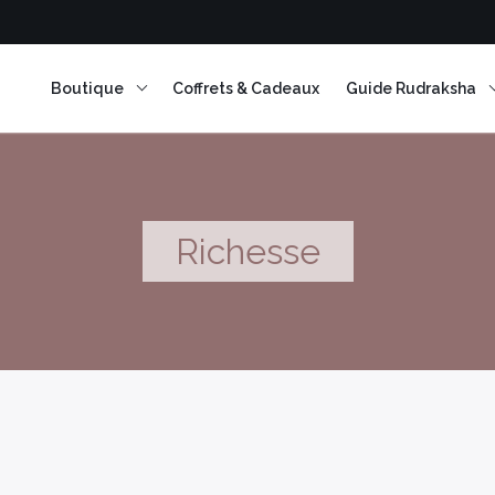
Boutique
Coffrets & Cadeaux
Guide Rudraksha
Richesse
Encens en résine
Encens Bâtonnets
Encens en cônes
Encens herbes séchées