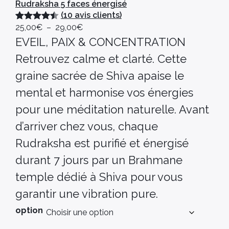
Rudraksha 5 faces énergisé
(10 avis clients)
25,00
€
–
29,00
€
Noté
10
4.50
EVEIL, PAIX & CONCENTRATION
sur 5
basé
Retrouvez calme et clarté. Cette
sur
graine sacrée de Shiva apaise le
notations
mental et harmonise vos énergies
client
pour une méditation naturelle. Avant
d’arriver chez vous, chaque
Rudraksha est purifié et énergisé
durant 7 jours par un Brahmane
temple dédié à Shiva pour vous
garantir une vibration pure.
option