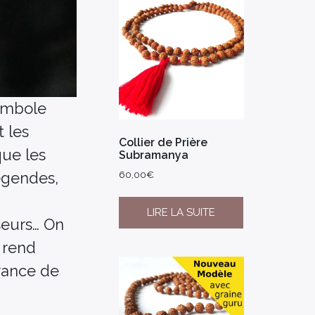
symbole
t les
Collier de Prière
que les
Subramanya
égendes,
60,00
€
LIRE LA SUITE
seurs… On
a rend
irance de