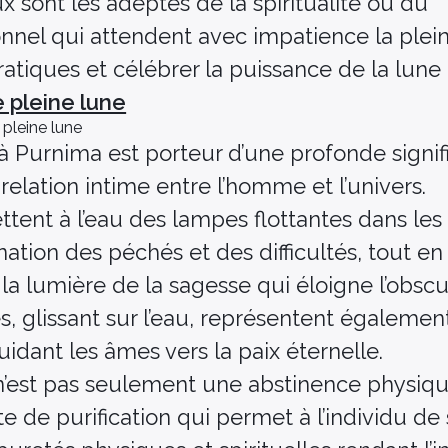
 sont les adeptes de la spiritualité ou du
nel qui attendent avec impatience la plei
ratiques et célébrer la puissance de la lune
e pleine lune
 pleine lune
à Purnima est porteur d’une profonde signif
a relation intime entre l’homme et l’univers.
tent à l’eau des lampes flottantes dans les r
nation des péchés et des difficultés, tout en
 la lumière de la sagesse qui éloigne l’obscu
s, glissant sur l’eau, représentent également
uidant les âmes vers la paix éternelle.
, n’est pas seulement une abstinence physiq
e de purification qui permet à l’individu de