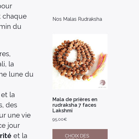
pour
nt chaque
Nos Malas Rudraksha
emin du
res,
i, la
ine lune du
et la
Mala de prières en
s, des
rudraksha 7 faces
Lakshmi
ur une vie
95,00
€
e jour
rité
et la
CHOIX DES