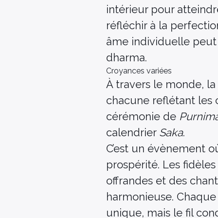
intérieur pour atteind
réfléchir à la perfect
âme individuelle peut 
dharma.
Croyances variées
À travers le monde, la
chacune reflétant les cr
cérémonie de
Purnim
calendrier
Saka
.
C’est un évènement où
prospérité. Les fidèl
offrandes et des chant
harmonieuse. Chaque r
unique, mais le fil co