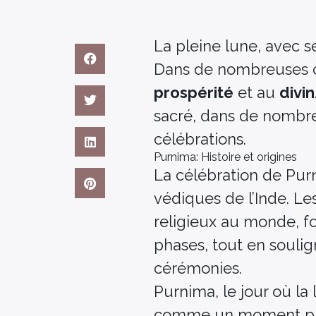
La pleine lune, avec s
Dans de nombreuses cu
prospérité
et au
divin
sacré, dans de nombreus
célébrations.
Purnima: Histoire et origines
La célébration de Purn
védiques de l’Inde. Le
religieux au monde, fo
phases, tout en soulig
cérémonies.
Purnima, le jour où la 
comme un moment propi