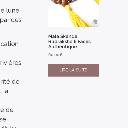
ne lune
 par des
Mala Skanda
Rudraksha 6 Faces
ication
Authentique
60,00
€
ivières,
LIRE LA SUITE
rité de
 la
ue de
 se