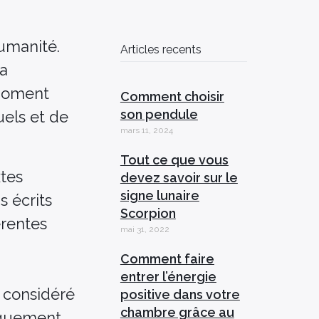
humanité.
Articles recents
la
 moment
Comment choisir
son pendule
uels et de
mars 11, 2024
Tout ce que vous
xtes
devez savoir sur le
signe lunaire
s écrits
Scorpion
érentes
mai 31, 2022
Comment faire
entrer l’énergie
é considéré
positive dans votre
chambre grâce au
iquement,