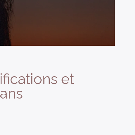
fications et
dans