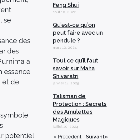
Feng Shui
vent
août 10, 2022
, se
Qu’est-ce qu’on
peut faire avec un
issance des
pendule ?
mars 12, 2024
ar des
 Purnima a
Tout ce qu’il faut
savoir sur Maha
on essence
Shivaratri
n et de
janvier 14, 2025
Talisman de
Protection : Secrets
des Amulettes
le symbole
Magiques
s
juillet 10, 2024
r potentiel
« Precedent
Suivant»