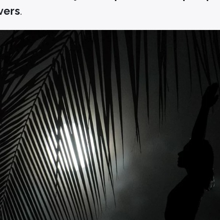
vers
.