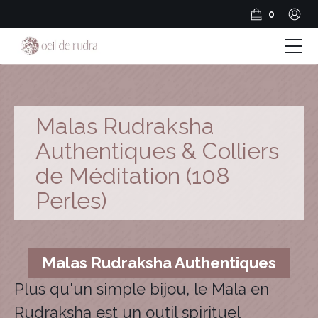
0
Boutique
Coffrets & Cadeaux
Malas Rudraksha
Guide Rudraksha
Authentiques & Colliers
de Méditation (108
Spiritualité et Outils spirituels
Perles)
BLOG
Encens en résine
Malas Rudraksha Authentiques
Encens Bâtonnets
Plus qu'un simple bijou, le Mala en
Encens en cônes
Rudraksha est un outil spirituel