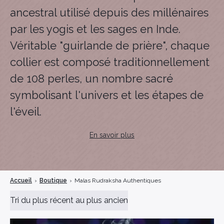
Encens herbes séchées
ancestral utilisé depuis des millénaires
Bois sacré
par les yogis et les sages en Inde.
Véritable "guirlande de prière", chaque
collier est composé traditionnellement
de 108 perles, un nombre sacré
symbolisant l'univers et les étapes de
l'éveil.
Chez Oeil de Rudra, nous refusons le
En savoir plus
plastique et l'imitation. Tous nos Malas
sont confectionnés à partir de graines
de Rudraksha authentiques, récoltées
Accueil
›
Boutique
›
Malas Rudraksha Authentiques
dans le respect des traditions. Porté
autour du cou ou enroulé au poignet,