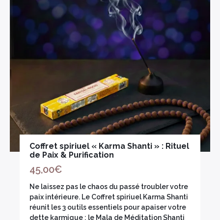
votre Mala agit comme un bouclier
vibratoire, favorisant le calme mental,
la concentration et la protection
spirituelle au quotidien.
Trouvez celui qui appelle votre âme ci-
dessous.
Coffret spiriuel « Karma Shanti » : Rituel
de Paix & Purification
45,00
€
Ne laissez pas le chaos du passé troubler votre
paix intérieure. Le Coffret spiriuel Karma Shanti
réunit les 3 outils essentiels pour apaiser votre
dette karmique : le Mala de Méditation Shanti