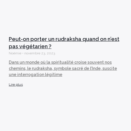
Peut-on porter un rudraksha quand on n’est
pas végétarien ?
Noémie
novembre 23, 2023
Dans un monde où la spiritualité croise souvent nos
chemins, le rudraksha, symbole sacré de l’Inde, suscite
une interrogation légitime
Lire plus