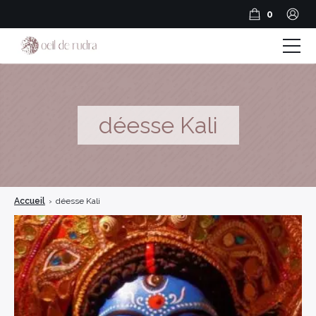
0
Boutique
Coffrets & Cadeaux
déesse Kali
Guide Rudraksha
Spiritualité et Outils spirituels
Accueil
›
déesse Kali
BLOG
Encens en résine
Encens Bâtonnets
Encens en cônes