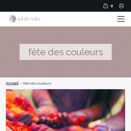
0
Boutique
Coffrets & Cadeaux
fête des couleurs
Guide Rudraksha
Spiritualité et Outils spirituels
Accueil
›
fête des couleurs
BLOG
Encens en résine
Encens Bâtonnets
Encens en cônes