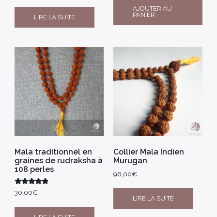
AJOUTER AU
PANIER
LIRE LA SUITE
Mala traditionnel en
Collier Mala Indien
graines de rudraksha à
Murugan
108 perles
96,00
€
Note
30,00
€
4.67
LIRE LA SUITE
sur 5