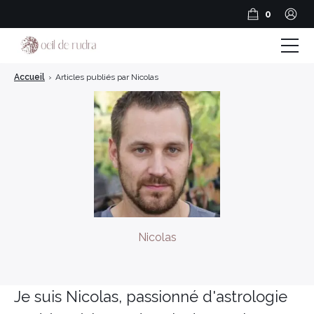
0
Accueil
›
Articles publiés par Nicolas
Boutique
Coffrets & Cadeaux
Guide Rudraksha
Spiritualité et Outils spirituels
BLOG
Nicolas
Encens en résine
Encens Bâtonnets
Je suis Nicolas, passionné d'astrologie
Encens en cônes