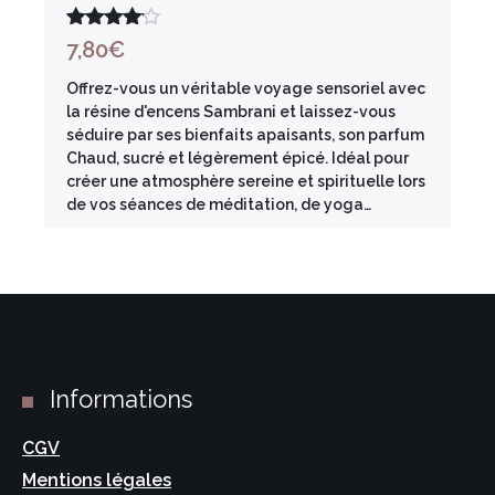
Note
4.00
7,80
€
sur 5
Offrez-vous un véritable voyage sensoriel avec
la résine d'encens Sambrani et laissez-vous
séduire par ses bienfaits apaisants, son parfum
Chaud, sucré et légèrement épicé. Idéal pour
créer une atmosphère sereine et spirituelle lors
de vos séances de méditation, de yoga…
Informations
CGV
Mentions légales