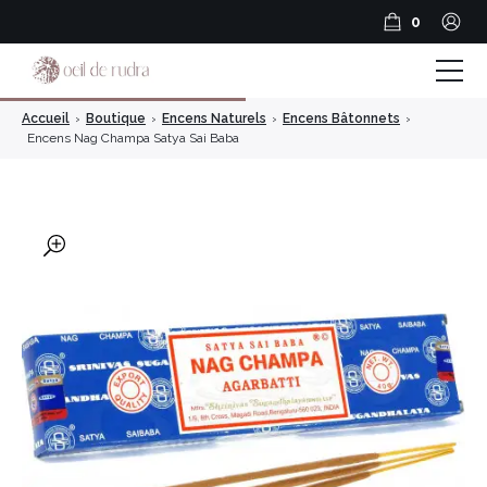
0
Accueil
›
Boutique
›
Encens Naturels
›
Encens Bâtonnets
›
Boutique
Encens Nag Champa Satya Sai Baba
Coffrets & Cadeaux
Guide Rudraksha
🔍
Spiritualité et Outils spirituels
BLOG
Encens en résine
Encens Bâtonnets
Encens en cônes