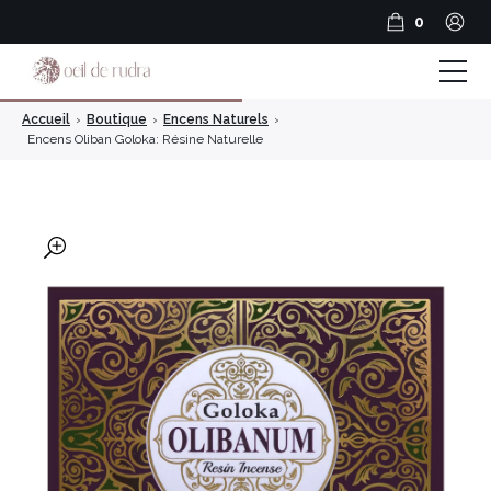
0
Accueil
›
Boutique
›
Encens Naturels
›
Boutique
Encens Oliban Goloka: Résine Naturelle
Coffrets & Cadeaux
Guide Rudraksha
🔍
Spiritualité et Outils spirituels
BLOG
Encens en résine
Encens Bâtonnets
Encens en cônes