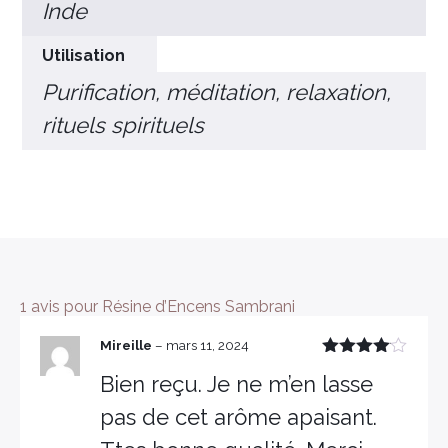
Inde
Utilisation
Purification, méditation, relaxation,
rituels spirituels
×
1 avis pour
Résine d’Encens Sambrani
Mireille
–
mars 11, 2024
Note
4
Bien reçu. Je ne m’en lasse
sur 5
pas de cet arôme apaisant.