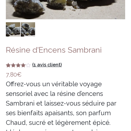
Encens herbes séchées
Bois sacré
Résine d’Encens Sambrani
(
1
avis client)
Noté
1
4.00
7,80
€
sur 5
basé
Offrez-vous un véritable voyage
sur
notation
sensoriel avec la résine d’encens
client
Sambrani et laissez-vous séduire par
ses bienfaits apaisants, son parfum
Chaud, sucré et légèrement épicé.