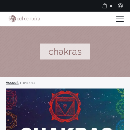
0
Boutique
Coffrets & Cadeaux
chakras
Guide Rudraksha
Spiritualité et Outils spirituels
Accueil
›
chakras
BLOG
Encens en résine
Encens Bâtonnets
Encens en cônes