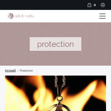
0
Boutique
Coffrets & Cadeaux
protection
Guide Rudraksha
Spiritualité et Outils spirituels
Accueil
›
Protection
BLOG
Encens en résine
Encens Bâtonnets
Encens en cônes