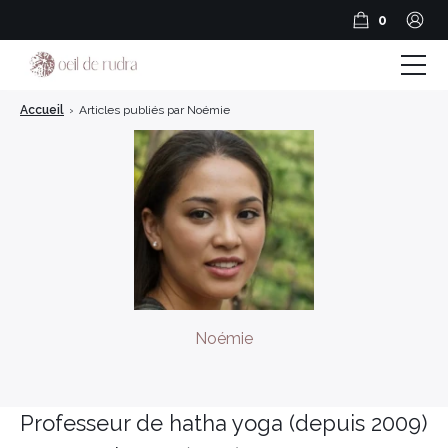
0
Accueil
›
Articles publiés par Noémie
Boutique
Coffrets & Cadeaux
Guide Rudraksha
Spiritualité et Outils spirituels
BLOG
Noémie
Encens en résine
Encens Bâtonnets
Professeur de hatha yoga (depuis 2009)
Encens en cônes