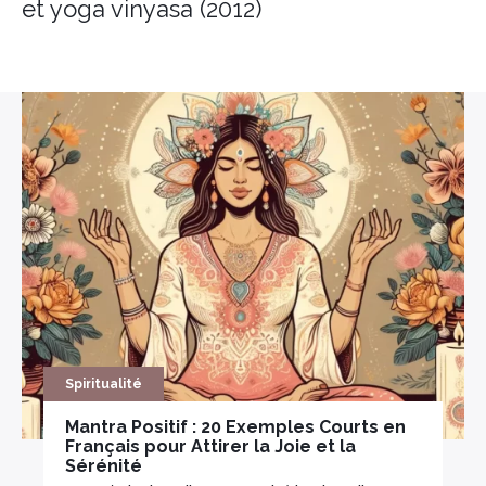
et yoga vinyasa (2012)
Encens herbes séchées
Bois sacré
Spiritualité
Mantra Positif : 20 Exemples Courts en
Français pour Attirer la Joie et la
Sérénité