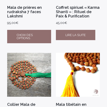
Mala de prières en
Coffret spiriuel « Karma
rudraksha 7 faces
Shanti » : Rituel de
Lakshmi
Paix & Purification
95,00
€
45,00
€
CHOIX DES
LIRE LA SUITE
OPTIONS
Collier Mala de
Mala tibétain en