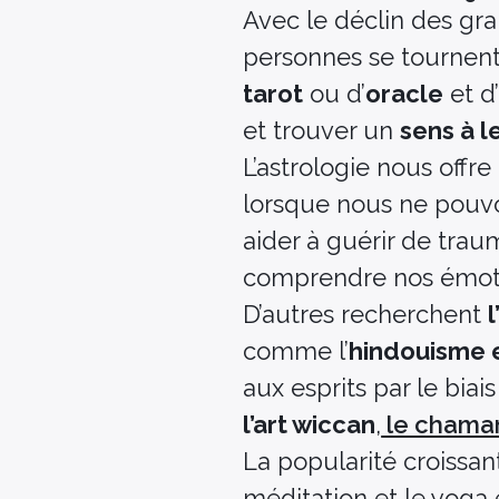
Avec le déclin des gr
personnes se tournent 
tarot
ou d’
oracle
et d’
et trouver un
sens à l
L’astrologie nous off
lorsque nous ne pouvo
aider à guérir de tra
comprendre nos émotio
D’autres recherchent
l
comme l’
hindouisme 
aux esprits par le bi
l’art wiccan
,
le chama
La popularité croissa
méditation et le yoga