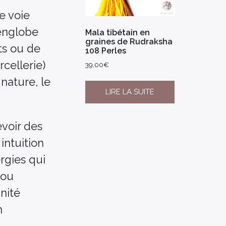
e voie
 englobe
Mala tibétain en
graines de Rudraksha
its ou de
108 Perles
rcellerie)
39,00
€
nature, le
LIRE LA SUITE
evoir des
intuition
ergies qui
 ou
nité
n