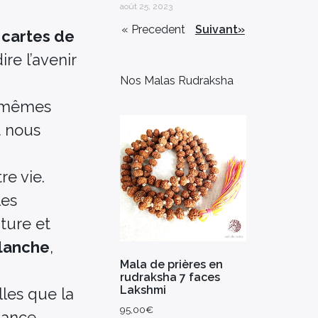
août 25, 2023
« Precedent
Suivant»
s
cartes de
re l’avenir
Nos Malas Rudraksha
s-mêmes
t nous
e vie.
les
ture et
lanche
,
Mala de prières en
rudraksha 7 faces
Lakshmi
lles que la
95,00
€
dance.