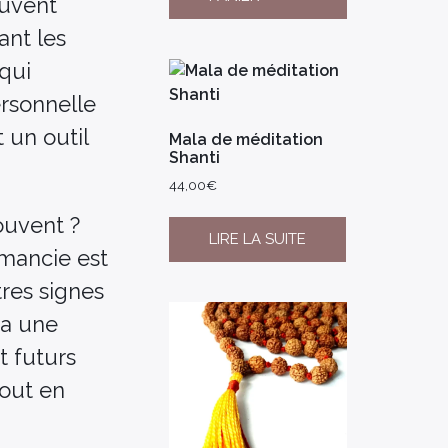
ouvent
ant les
qui
ersonnelle
 un outil
Mala de méditation
Shanti
44,00
€
ouvent ?
LIRE LA SUITE
omancie est
tres signes
 a une
t futurs
tout en