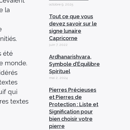
cevaient
octobre 9, 2025
e la
Tout ce que vous
devez savoir sur le
e
signe lunaire
itiés.
Capricorne
juin 7, 2022
s été
Ardhanarishvara,
le monde.
Symbole d’Équilibre
Spirituel
idérés
mai 2, 2024
textes
Pierres Précieuses
if qui
et Pierres de
res textes
Protection : Liste et
Signification pour
bien choisir votre
pierre