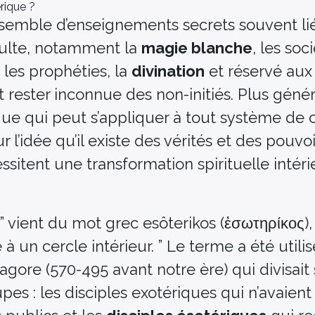
rique ?
nsemble d’enseignements secrets souvent li
occulte, notamment la
magie blanche
, les soc
, les prophéties, la
divination
et réservé aux 
t rester inconnue des non-initiés. Plus géné
que qui peut s’appliquer à tout système de
 l’idée qu’il existe des vérités et des pouvo
essitent une transformation spirituelle intér
” vient du mot grec esôterikos (ἐσωτηρίκος),
 à un cercle intérieur. ” Le terme a été utilis
agore (570-495 avant notre ère) qui divisait
pes : les disciples exotériques qui n’avaient