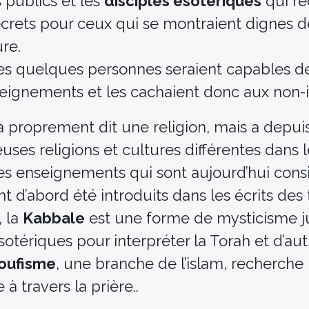
publics et les
disciples ésotériques
qui re
rets pour ceux qui se montraient dignes d
re.
les quelques personnes seraient capables d
ignements et les cachaient donc aux non-in
 a proprement dit une religion, mais a depui
ses religions et cultures différentes dans 
es enseignements qui sont aujourd’hui cons
d’abord été introduits dans les écrits des 
, la
Kabbale
est une forme de mysticisme ju
sotériques pour interpréter la Torah et d’aut
oufisme
, une branche de l’islam, recherche
e à travers la prière..