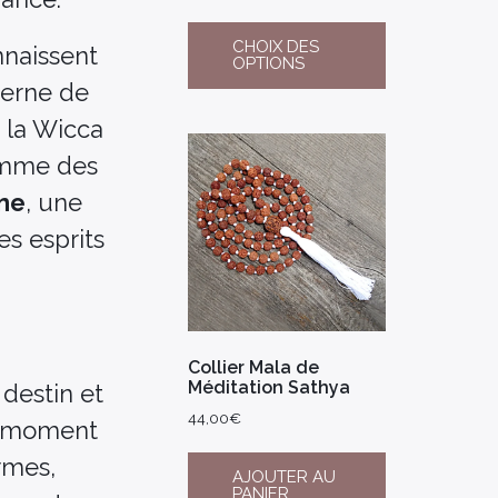
CHOIX DES
nnaissent
OPTIONS
derne de
e la Wicca
comme des
me
, une
es esprits
Collier Mala de
Méditation Sathya
 destin et
44,00
€
au moment
rmes,
AJOUTER AU
PANIER