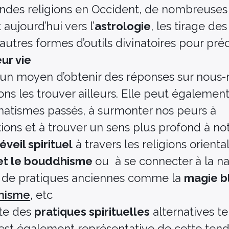
andes religions en Occident, de nombreuses
aujourd’hui vers l’
astrologie
, les tirage de
autres formes d’outils divinatoires pour prédi
eur vie
re un moyen d’obtenir des réponses sur nou
ns les trouver ailleurs. Elle peut égalemen
umatismes passés, à surmonter nos peurs à
ns et à trouver un sens plus profond à notr
’éveil spirituel
à travers les religions orienta
et le bouddhisme
ou à se connecter à la na
ais de pratiques anciennes comme la
magie b
nisme
, etc
nte des
pratiques spirituelles
alternatives te
 est également représentative de cette ten