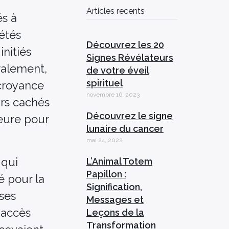
Articles recents
és à
iétés
Découvrez les 20
initiés
Signes Révélateurs
ralement,
de votre éveil
spirituel
 croyance
novembre 16, 2023
irs cachés
Découvrez le signe
ieure pour
lunaire du cancer
mai 24, 2022
 qui
L’Animal Totem
Papillon :
é pour la
Signification,
 ses
Messages et
 accès
Leçons de la
Transformation