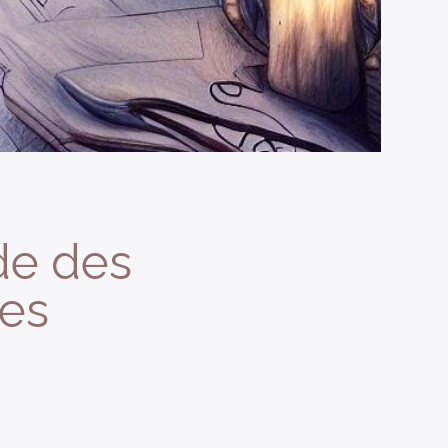
de des
ves