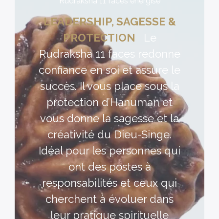
Rudraksha 11 faces énergisé
LEADERSHIP, SAGESSE &
PROTECTION
Le
Rudraksha 11 faces redonne
confiance en soi et assure le
succès. Il vous place sous la
protection d’Hanuman et
vous donne la sagesse et la
créativité du Dieu-Singe.
Idéal pour les personnes qui
ont des postes à
responsabilités et ceux qui
cherchent à évoluer dans
leur pratique spirituelle