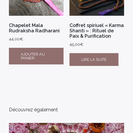
Chapelet Mala
Coffret spiriuel « Karma
Rudraksha Radharani
Shanti » : Rituel de
Paix & Purification
44,00
€
45,00
€
AJOUTER AU
PANIER
LIRE LA SUITE
Découvrez également