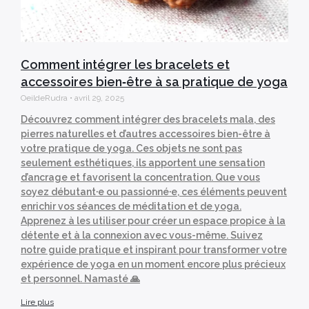
Comment intégrer les bracelets et
accessoires bien‑être à sa pratique de yoga
OeildeRudra
avril 29, 2025
Découvrez comment intégrer des bracelets mala, des
pierres naturelles et d’autres accessoires bien-être à
votre pratique de yoga. Ces objets ne sont pas
seulement esthétiques, ils apportent une sensation
d’ancrage et favorisent la concentration. Que vous
soyez débutant·e ou passionné·e, ces éléments peuvent
enrichir vos séances de méditation et de yoga.
Apprenez à les utiliser pour créer un espace propice à la
détente et à la connexion avec vous-même. Suivez
notre guide pratique et inspirant pour transformer votre
expérience de yoga en un moment encore plus précieux
et personnel. Namasté 🙏
Lire plus