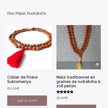
Nos Malas Rudraksha
Collier de Prière
Mala traditionnel en
Subramanya
graines de rudraksha à
108 perles
60,00
€
Note
30,00
€
4.67
LIRE LA SUITE
sur 5