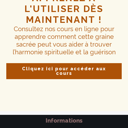
L'UTILISER DÈS
MAINTENANT !
Consultez nos cours en ligne pour
apprendre comment cette graine
sacrée peut vous aider à trouver
l’harmonie spirituelle et la guérison
Cliquez ici pour accéder aux
cours
Informations