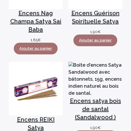
Encens Nag
Encens Guérison
Champa Satya Sai
Spirituelle Satya
Baba
1,90
€
1,85
€
Ajouter au panier
Ajouter au panier
Encens satya bois
de santal
(Sandalwood )
Encens REIKI
Satya
1,90
€