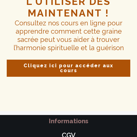
L'UTILISER DÈS
MAINTENANT !
Consultez nos cours en ligne pour
apprendre comment cette graine
sacrée peut vous aider à trouver
l’harmonie spirituelle et la guérison
Cliquez ici pour accéder aux
cours
Informations
CGV