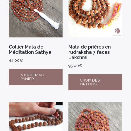
Collier Mala de
Mala de prières en
Méditation Sathya
rudraksha 7 faces
Lakshmi
44,00
€
95,00
€
AJOUTER AU
PANIER
CHOIX DES
OPTIONS