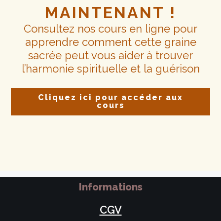
MAINTENANT !
Consultez nos cours en ligne pour
apprendre comment cette graine
sacrée peut vous aider à trouver
l’harmonie spirituelle et la guérison
Cliquez ici pour accéder aux
cours
Informations
CGV