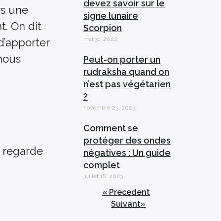
devez savoir sur le
rs une
signe lunaire
t. On dit
Scorpion
mai 31, 2022
d’apporter
 nous
Peut-on porter un
rudraksha quand on
n’est pas végétarien
?
novembre 23, 2023
Comment se
protéger des ondes
 regarde
négatives : Un guide
complet
juillet 18, 2023
« Precedent
Suivant»