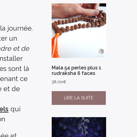
la journée.
ter un
dre et de
nstaller
es sont là
Mala 54 perles plus 1
rudraksha 6 faces
renant ce
38,00
€
e et de
LIRE LA SUITE
els
qui
on
née et