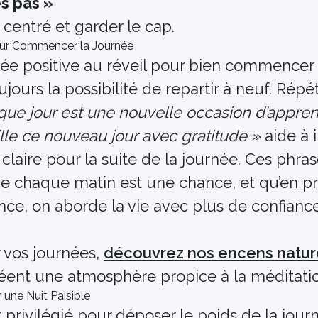
es pas »
centré et garder le cap.
 pour Commencer la Journée
ée positive au réveil pour bien commencer 
jours la possibilité de repartir à neuf. Répé
que jour est une nouvelle occasion d’appren
ille ce nouveau jour avec gratitude »
aide à i
claire pour la suite de la journée. Ces phras
e chaque matin est une chance, et qu’en p
ce, on aborde la vie avec plus de confianc
vos journées,
découvrez nos encens natur
créent une atmosphère propice à la méditati
r une Nuit Paisible
privilégié pour déposer le poids de la jour