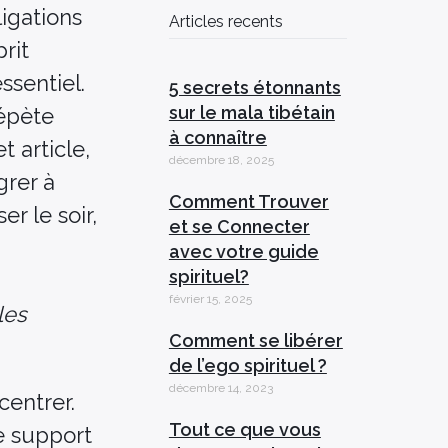
ligations
Articles recents
prit
ssentiel.
5 secrets étonnants
sur le mala tibétain
répète
à connaître
t article,
décembre 18, 2025
grer à
Comment Trouver
r le soir,
et se Connecter
avec votre guide
spirituel?
février 15, 2025
les
Comment se libérer
de l’ego spirituel ?
décembre 14, 2023
centrer.
Tout ce que vous
e support