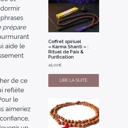
 dormir
s phrases
e prépare
 murmurant
Coffret spiriuel
i aide le
« Karma Shanti » :
Rituel de Paix &
missement
Purification
45,00
€
cher de ce
LIRE LA SUITE
i reflète
Pour le
s aimeriez
 confiance,
evenir un