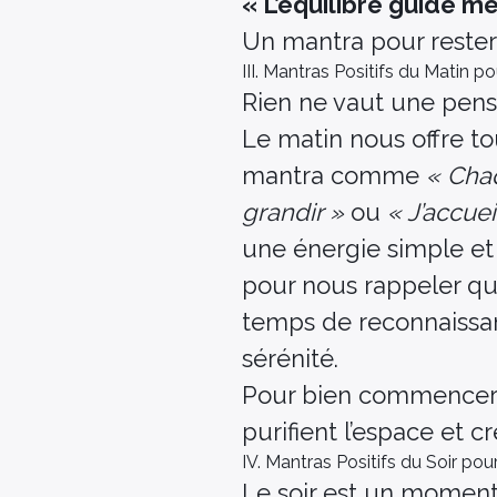
« L’équilibre guide m
Un mantra pour rester 
III. Mantras Positifs du Matin
Rien ne vaut une pens
Le matin nous offre tou
mantra comme
« Cha
grandir »
ou
« J’accue
une énergie simple et 
pour nous rappeler qu
temps de reconnaissan
sérénité.
Pour bien commencer 
purifient l’espace et 
IV. Mantras Positifs du Soir pou
Le soir est un moment 