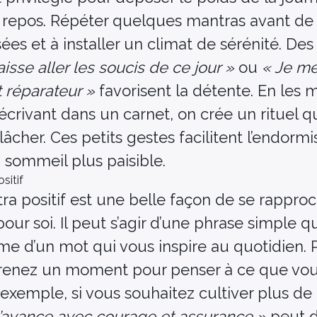
u repos. Répéter quelques mantras avant de
ées et à installer un climat de sérénité. De
aisse aller les soucis de ce jour »
ou
« Je m
 réparateur »
favorisent la détente. En les
rivant dans un carnet, on crée un rituel qu
relâcher. Ces petits gestes facilitent l’endor
n sommeil plus paisible.
sitif
ra positif est une belle façon de se rappro
ur soi. Il peut s’agir d’une phrase simple qu
me d’un mot qui vous inspire au quotidien. 
prenez un moment pour penser à ce que vou
 exemple, si vous souhaitez cultiver plus de
J’avance avec courage et assurance »
peut d