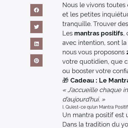
Nous le vivons toutes e
et les petites inquiétud
tranquille. Trouver de
Les
mantras positifs
,
avec intention, sont la
nous vous proposons
votre quotidien, que ce
ou booster votre confi
🎁
Cadeau : Le Mantra
« J’accueille chaque i
d’aujourd’hui. »
I. Qu’est-ce qu’un Mantra Positif
Un mantra positif est 
Dans la tradition du y