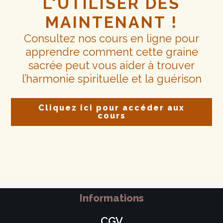
L'UTILISER DÈS
MAINTENANT !
Consultez nos cours en ligne pour
apprendre comment cette graine
sacrée peut vous aider à trouver
l’harmonie spirituelle et la guérison
Cliquez ici pour accéder aux
cours
Informations
CGV