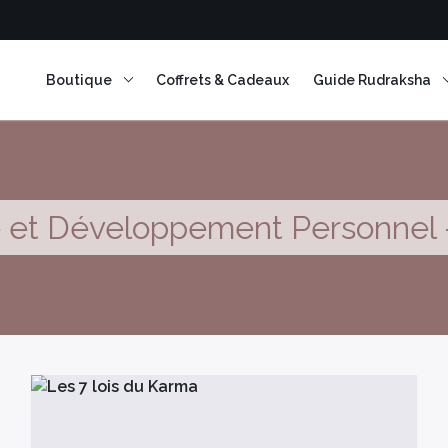
Boutique
Coffrets & Cadeaux
Guide Rudraksha
e et Développement Personnel 
Encens en résine
Encens Bâtonnets
Encens en cônes
Encens herbes séchées