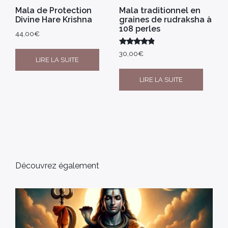
Mala de Protection
Mala traditionnel en
Divine Hare Krishna
graines de rudraksha à
108 perles
44,00
€
Note
30,00
€
4.67
LIRE LA SUITE
sur 5
LIRE LA SUITE
Découvrez également