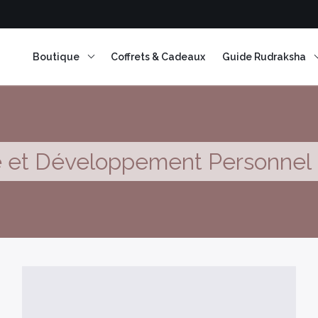
Boutique
Coffrets & Cadeaux
Guide Rudraksha
e et Développement Personnel 
Encens en résine
Encens Bâtonnets
Encens en cônes
Encens herbes séchées